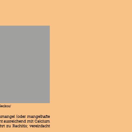
Geckos/
ummangel (oder mangelhafte
ht ausreichend mit Calcium
t zu Rachitis; vereinfacht