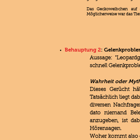
Das Geckoweibchen auf
Möglicherweise war das Tier
Behauptung 2
: Gelenkproble
Aussage: "Leopard
schnell Gelenkproble
Wahrheit oder Myt
Dieses Gerücht hä
Tatsächlich liegt da
diversen Nachfrage
dato niemand Bele
anzugeben, ist da
Hörensagen.
Woher kommt also d