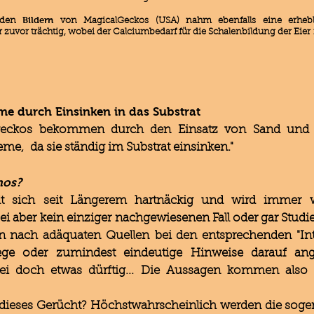
Bildern
 den
von MagicalGeckos (USA) nahm ebenfalls eine erhebl
 zuvor trächtig, wobei der Calciumbedarf für die Schalenbildung der Eier 
me durch Einsinken in das Substrat
geckos bekommen durch den Einsatz von Sand und a
me, da sie ständig im Substrat einsinken."
hos?
lt sich seit Längerem hartnäckig und wird immer wie
bei aber kein einziger nachgewiesenen Fall oder gar Stu
n nach adäquaten Quellen bei den entsprechenden "Int
ge oder zumindest eindeutige Hinweise darauf ange
bei doch etwas dürftig... Die Aussagen kommen also
ieses Gerücht? Höchstwahrscheinlich werden die soge