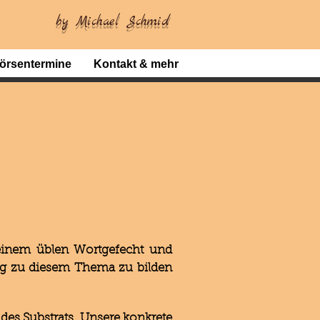
by Michael Schmid
örsentermine
Kontakt & mehr
einem üblen Wortgefecht und
ung zu diesem Thema zu bilden
es Substrats. Unsere konkrete