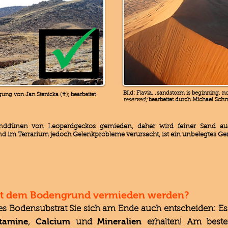
Bild: Flavia, „sandstorm is beginning, n
ung von Jan Stenicka (✝); bearbeitet
reserved;
bearbeitet durch Michael Sch
nddünen von Leopardgeckos gemieden, daher wird feiner Sand auc
nd im Terrarium jedoch Gelenkprobleme verursacht, ist ein unbelegtes Ge
it dem Bodengrund vermieden werden?
 Bodensubstrat Sie sich am Ende auch entscheiden: Es ist
tamine
Calcium
Mineralien
,
und
erhalten! Am best