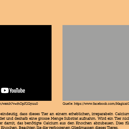
om/watch?v=rhOpF2Qyuu0
Quelle:
https://www.facebook.com/Magical
eindeutig, dass dieses Tier an einem erheblichen, irreparabeln Calci
det und deshalb eine grosse Menge Substrat aufnahm. Wird ein Tier nic
er damit, das benötigte Calcium aus den Knochen abzubauen. Dies führ
 Knochen. Beachten Sie die verbogenen Gliedmassen dieses Tieres.