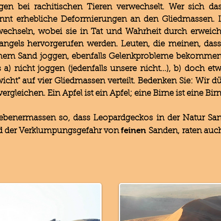
n bei rachitischen Tieren verwechselt. Wer sich da
ennt erhebliche Deformierungen an den Gliedmassen. L
echseln, wobei sie in Tat und Wahrheit durch erweic
ngels hervorgerufen werden. Leuten, die meinen, dass
hem Sand joggen, ebenfalls Gelenkprobleme bekommen"
a) nicht joggen (jedenfalls unsere nicht...), b) doch et
icht" auf vier Gliedmassen verteilt. Bedenken Sie: Wir dü
gleichen. Ein Apfel ist ein Apfel; eine Birne ist eine Birn
gebenermassen so, dass Leopardgeckos in der Natur S
feinen
d der Verklumpungsgefahr von
Sanden, raten auch