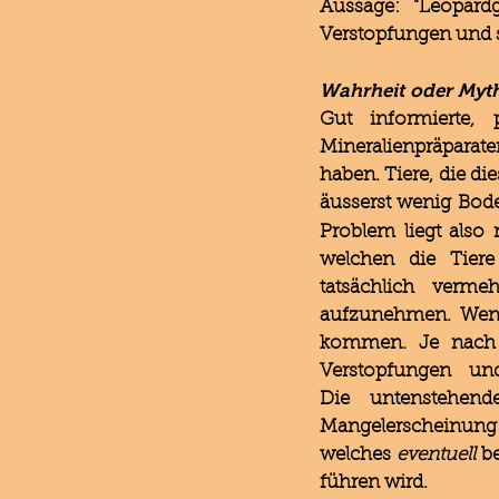
Aussage: "Leopard
Verstopfungen und s
Wahrheit oder Myt
Gut informierte, 
Mineralienpräparat
haben. Tiere, die d
äusserst wenig Bod
Problem liegt also
welchen die Tiere
tatsächlich
vermeh
aufzunehmen.
Wenn
kommen. Je nach 
Verstopfungen un
Die untenstehend
Mangelerscheinung z
welches
eventuell
b
führen wird.