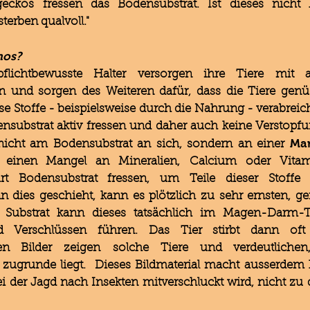
geckos fressen das Bodensubstrat. Ist dieses nicht
terben qualvoll."
hos?
pflichtbewusste Halter versorgen ihre Tiere mit
en und sorgen des Weiteren dafür, dass die Tiere ge
iese Stoffe - beispielsweise durch die Nahrung - verabre
ensubstrat aktiv fressen und daher auch keine Versto
Man
 nicht am Bodensubstrat an sich, sondern an einer
 einen Mangel an Mineralien, Calcium oder Vitam
rt Bodensubstrat fressen, um Teile dieser Stof
 dies geschieht, kann es plötzlich zu sehr ernsten, ge
Substrat kann dieses tatsächlich im Magen-Darm-
d Verschlüssen führen. Das Tier stirbt dann oft
en Bilder zeigen solche Tiere und verdeutlich
ugrunde liegt. Dieses Bildmaterial macht ausserdem kl
ei der Jagd nach Insekten mitverschluckt wird, nicht z