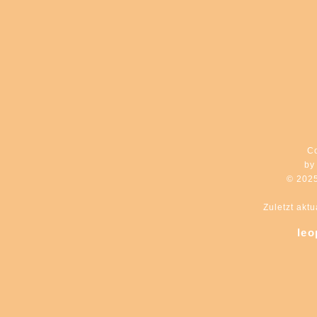
C
by
© 202
Zuletzt aktu
leo