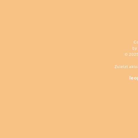
C
by
© 202
Zuletzt aktu
leo