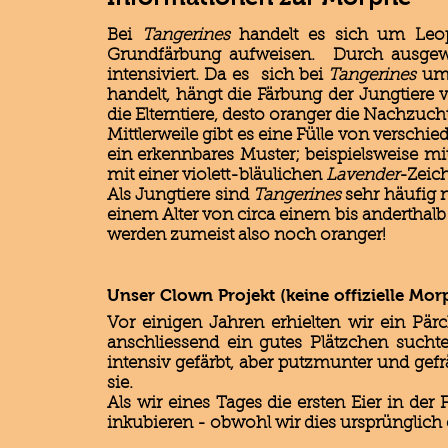
Bei
Tangerines
handelt es sich um Leo
Grundfärbung aufweisen. Durch ausgew
intensiviert. Da es sich bei
Tangerines
um
handelt, hängt die Färbung der Jungtiere v
die Elterntiere, desto oranger die Nachzuc
Mittlerweile gibt es eine Fülle von verschi
ein erkennbares Muster; beispielsweise m
mit einer violett-bläulichen
Lavender
-Zeic
Als Jungtiere sind
Tangerines
sehr häufig 
einem Alter von circa einem bis anderthalb 
werden zumeist also noch oranger!
Unser Clown Projekt (keine offizielle Mor
Vor einigen Jahren erhielten wir ein Pä
anschliessend ein gutes Plätzchen sucht
intensiv gefärbt, aber putzmunter und gef
sie.
Als wir eines Tages die ersten Eier in de
inkubieren - obwohl wir dies ursprünglich e